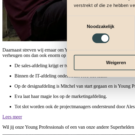
verstrekt of die ze hebben v
Toestemmingsselectie
Noodzakelijk
Daarnaast streven wij ernaar om Young Professionals aan ons te bind
verheugen ons dan ook enorm op onze samenwerking. We stellen ze g
Weigeren
De sales-afdeling krijgt er twee commerciële sterren in de dop b
Binnen de IT-afdeling ondersteunt Rob het team.
Op de designafdeling is Mitchel van start gegaan en is Young 
Eva laat haar magie los op de marketingafdeling.
Tot slot worden ook de projectmanagers ondersteund door Ale
Lees meer
Wil jij onze Young Professionals of een van onze andere Superhelde