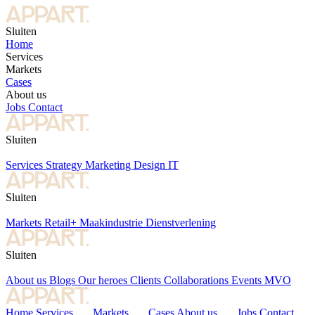
Sluiten
Home
Services
Markets
Cases
About us
Jobs
Contact
Sluiten
Services
Strategy
Marketing
Design
IT
Sluiten
Markets
Retail+
Maakindustrie
Dienstverlening
Sluiten
About us
Blogs
Our heroes
Clients
Collaborations
Events
MVO
Home
Services
Markets
Cases
About us
Jobs
Contact