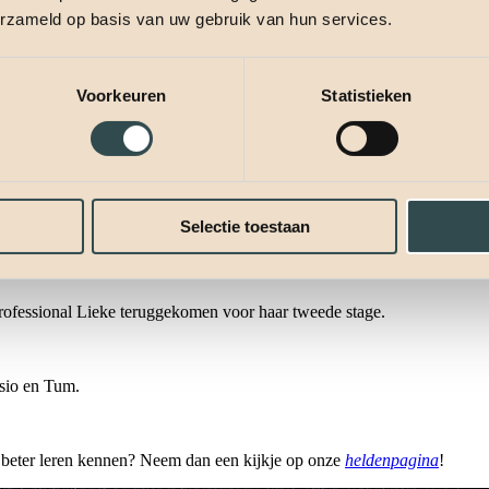
erzameld op basis van uw gebruik van hun services.
Voorkeuren
Statistieken
en. Tijdens de komende zes maanden (en wie weet zelfs langer) gaan div
raag even aan je voor:
Selectie toestaan
ij: Charelle en Rupert.
Professional Lieke teruggekomen voor haar tweede stage.
ssio en Tum.
n beter leren kennen? Neem dan een kijkje op onze
heldenpagina
!