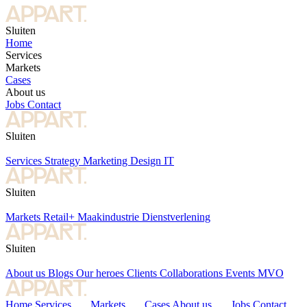
Sluiten
Home
Services
Markets
Cases
About us
Jobs
Contact
Sluiten
Services
Strategy
Marketing
Design
IT
Sluiten
Markets
Retail+
Maakindustrie
Dienstverlening
Sluiten
About us
Blogs
Our heroes
Clients
Collaborations
Events
MVO
Home
Services
Markets
Cases
About us
Jobs
Contact