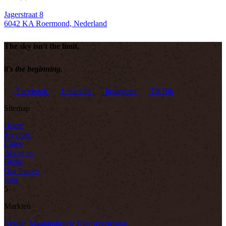
Jagerstraat 8
6042 KA Roermond, Nederland
The sky isn't the limit,
it's the beginning.
Facebook
LinkedIn
Instagram
TikTok
Sitemap
Home
Services
Cases
About us
Blogs
Our heroes
Jobs
5
Markten
Retail+
Maakindustrie
Dienstverlening