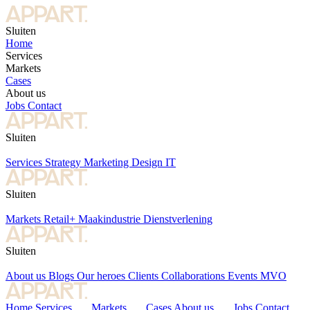
Sluiten
Home
Services
Markets
Cases
About us
Jobs
Contact
Sluiten
Services
Strategy
Marketing
Design
IT
Sluiten
Markets
Retail+
Maakindustrie
Dienstverlening
Sluiten
About us
Blogs
Our heroes
Clients
Collaborations
Events
MVO
Home
Services
Markets
Cases
About us
Jobs
Contact