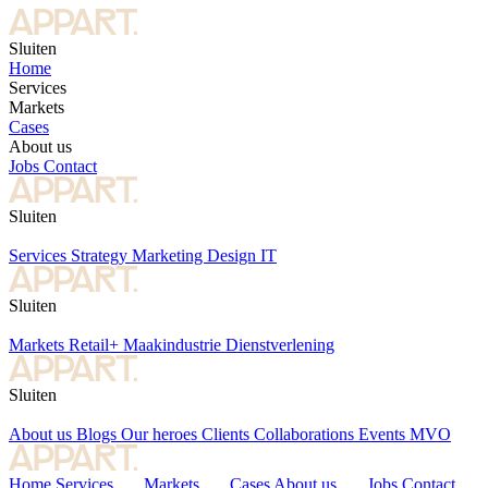
Sluiten
Home
Services
Markets
Cases
About us
Jobs
Contact
Sluiten
Services
Strategy
Marketing
Design
IT
Sluiten
Markets
Retail+
Maakindustrie
Dienstverlening
Sluiten
About us
Blogs
Our heroes
Clients
Collaborations
Events
MVO
Home
Services
Markets
Cases
About us
Jobs
Contact