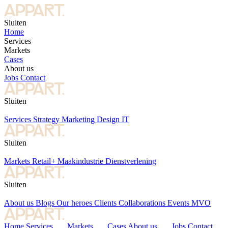
Sluiten
Home
Services
Markets
Cases
About us
Jobs
Contact
Sluiten
Services
Strategy
Marketing
Design
IT
Sluiten
Markets
Retail+
Maakindustrie
Dienstverlening
Sluiten
About us
Blogs
Our heroes
Clients
Collaborations
Events
MVO
Home
Services
Markets
Cases
About us
Jobs
Contact