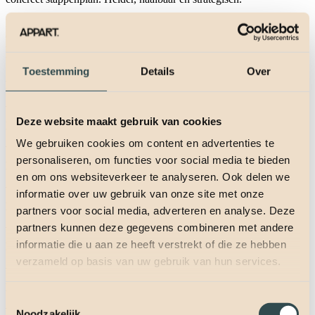
Een goed plan voorkomt verrassingen en versnelt het traject. Wij
combineren strategisch inzicht met praktische stappen, zodat jij weet
waar je aan toe bent. Van quick wins tot langetermijndoelen: we
brengen structuur, overzicht en voortgang.
Toestemming
Details
Over
Discover our cases
—
Deze website maakt gebruik van cookies
Discover our cases
We gebruiken cookies om content en advertenties te
—
personaliseren, om functies voor social media te bieden
Discover our cases
en om ons websiteverkeer te analyseren. Ook delen we
—
informatie over uw gebruik van onze site met onze
Discover our cases
partners voor social media, adverteren en analyse. Deze
—
partners kunnen deze gegevens combineren met andere
informatie die u aan ze heeft verstrekt of die ze hebben
Discover our cases
verzameld op basis van uw gebruik van hun services.
—
Discover our cases
Toestemmingsselectie
—
Noodzakelijk