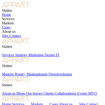
Sluiten
Home
Services
Markets
Cases
About us
Jobs
Contact
Sluiten
Services
Strategy
Marketing
Design
IT
Sluiten
Markets
Retail+
Maakindustrie
Dienstverlening
Sluiten
About us
Blogs
Our heroes
Clients
Collaborations
Events
MVO
Home
Services
Markets
Cases
About us
Jobs
Contact