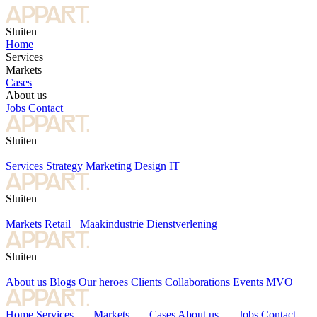
Sluiten
Home
Services
Markets
Cases
About us
Jobs
Contact
Sluiten
Services
Strategy
Marketing
Design
IT
Sluiten
Markets
Retail+
Maakindustrie
Dienstverlening
Sluiten
About us
Blogs
Our heroes
Clients
Collaborations
Events
MVO
Home
Services
Markets
Cases
About us
Jobs
Contact