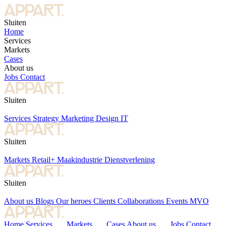
Sluiten
Home
Services
Markets
Cases
About us
Jobs
Contact
Sluiten
Services
Strategy
Marketing
Design
IT
Sluiten
Markets
Retail+
Maakindustrie
Dienstverlening
Sluiten
About us
Blogs
Our heroes
Clients
Collaborations
Events
MVO
Home
Services
Markets
Cases
About us
Jobs
Contact