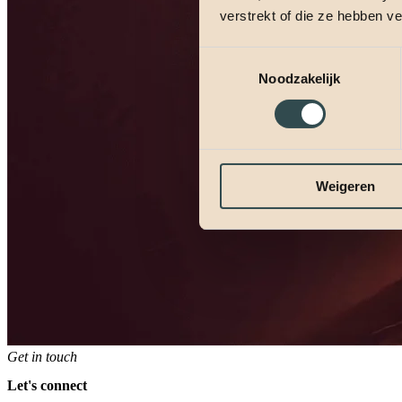
verstrekt of die ze hebben v
Toestemmingsselectie
Noodzakelijk
Weigeren
Get in touch
Let's connect