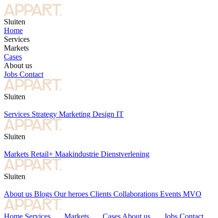
Sluiten
Home
Services
Markets
Cases
About us
Jobs
Contact
Sluiten
Services
Strategy
Marketing
Design
IT
Sluiten
Markets
Retail+
Maakindustrie
Dienstverlening
Sluiten
About us
Blogs
Our heroes
Clients
Collaborations
Events
MVO
Home
Services
Markets
Cases
About us
Jobs
Contact