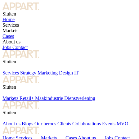
Sluiten
Home
Services
Markets
Cases
About us
Jobs
Contact
Sluiten
Services
Strategy
Marketing
Design
IT
Sluiten
Markets
Retail+
Maakindustrie
Dienstverlening
Sluiten
About us
Blogs
Our heroes
Clients
Collaborations
Events
MVO
Home
Services
Markets
Cases
About us
Jobs
Contact