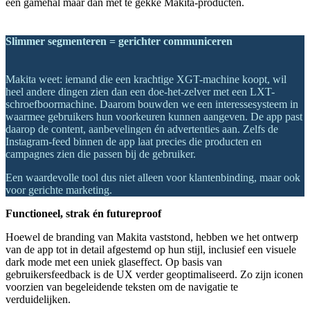
een gamehal maar dan met te gekke Makita-producten.
Slimmer segmenteren = gerichter communiceren
Makita weet: iemand die een krachtige XGT-machine koopt, wil
heel andere dingen zien dan een doe-het-zelver met een LXT-
schroefboormachine. Daarom bouwden we een interessesysteem in
waarmee gebruikers hun voorkeuren kunnen aangeven. De app past
daarop de content, aanbevelingen én advertenties aan. Zelfs de
Instagram-feed binnen de app laat precies die producten en
campagnes zien die passen bij de gebruiker.
Een waardevolle tool dus niet alleen voor klantenbinding, maar ook
voor gerichte marketing.
Functioneel, strak én futureproof
Hoewel de branding van Makita vaststond, hebben we het ontwerp
van de app tot in detail afgestemd op hun stijl, inclusief een visuele
dark mode met een uniek glaseffect. Op basis van
gebruikersfeedback is de UX verder geoptimaliseerd. Zo zijn iconen
voorzien van begeleidende teksten om de navigatie te
verduidelijken.