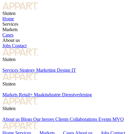
Sluiten
Home
Services
Markets
Cases
About us
Jobs
Contact
Sluiten
Services
Strategy
Marketing
Design
IT
Sluiten
Markets
Retail+
Maakindustrie
Dienstverlening
Sluiten
About us
Blogs
Our heroes
Clients
Collaborations
Events
MVO
Home
Services
Markets
Cases
About us
Jobs
Contact