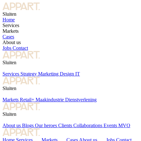
Sluiten
Home
Services
Markets
Cases
About us
Jobs
Contact
Sluiten
Services
Strategy
Marketing
Design
IT
Sluiten
Markets
Retail+
Maakindustrie
Dienstverlening
Sluiten
About us
Blogs
Our heroes
Clients
Collaborations
Events
MVO
Home
Services
Markets
Cases
About us
Jobs
Contact