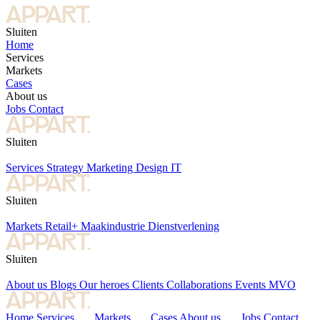
Sluiten
Home
Services
Markets
Cases
About us
Jobs
Contact
Sluiten
Services
Strategy
Marketing
Design
IT
Sluiten
Markets
Retail+
Maakindustrie
Dienstverlening
Sluiten
About us
Blogs
Our heroes
Clients
Collaborations
Events
MVO
Home
Services
Markets
Cases
About us
Jobs
Contact