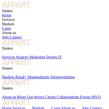
Sluiten
Home
Services
Markets
Cases
About us
Jobs
Contact
Sluiten
Services
Strategy
Marketing
Design
IT
Sluiten
Markets
Retail+
Maakindustrie
Dienstverlening
Sluiten
About us
Blogs
Our heroes
Clients
Collaborations
Events
MVO
Home
Services
Markets
Cases
About us
Jobs
Contact